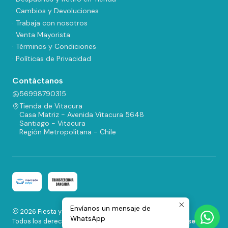
· Cambios y Devoluciones
· Trabaja con nosotros
· Venta Mayorista
· Términos y Condiciones
· Políticas de Privacidad
Contáctanos
56998790315
Tienda de Vitacura
Casa Matriz - Avenida Vitacura 5648
Santiago - Vitacura
Región Metropolitana - Chile
Envíanos un mensaje de
2026 Fiesta y Regalos.
WhatsApp
Todos los derechos reservados.
Desarrollado por Jumpseller
.