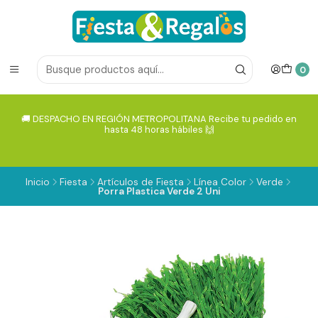
0
🚚 DESPACHO EN REGIÓN METROPOLITANA Recibe tu pedido en
hasta 48 horas hábiles 🙌
Inicio
Fiesta
Artículos de Fiesta
Línea Color
Verde
Porra Plastica Verde 2 Uni