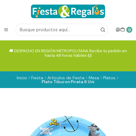
0
🚚 DESPACHO EN REGIÓN METROPOLITANA Recibe tu pedido en
hasta 48 horas hábiles 🙌
Inicio
Fiesta
Artículos de Fiesta
Mesa
Platos
Plato Tiburon Pirata 6 Uni