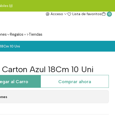
biles 🙌
Acceso
Lista de favoritos
0
ones
Regalos
>Tiendas
18Cm 10 Uni
 Carton Azul 18Cm 10 Uni
egar al Carro
Comprar ahora
ones