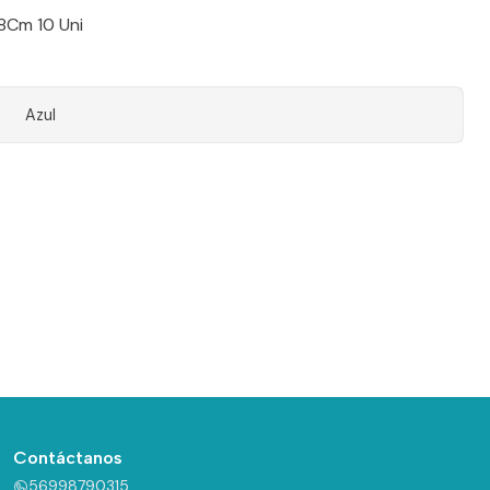
8Cm 10 Uni
Azul
Contáctanos
56998790315