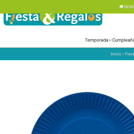
🚚 DESP
Temporada
Cumpleañ
Inicio
Fies