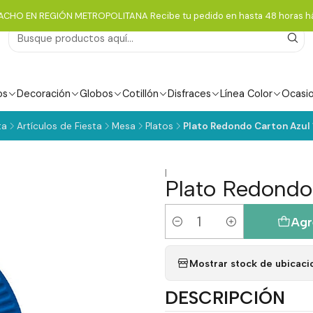
ACHO EN REGIÓN METROPOLITANA Recibe tu pedido en hasta 48 horas há
os
Decoración
Globos
Cotillón
Disfraces
Línea Color
Ocasi
ta
Artículos de Fiesta
Mesa
Platos
Plato Redondo Carton Azul 
|
Plato Redondo
Agr
Cantidad
Mostrar stock de ubicaci
DESCRIPCIÓN