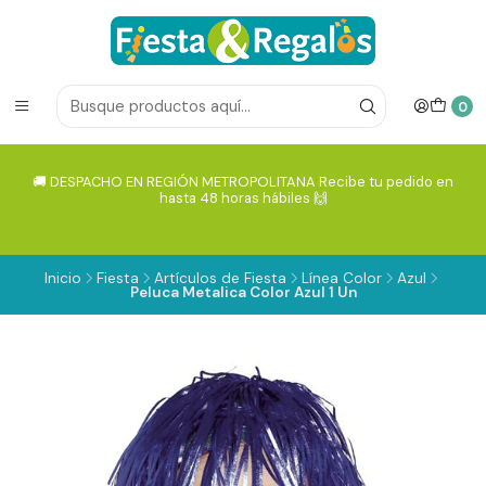
0
🚚 DESPACHO EN REGIÓN METROPOLITANA Recibe tu pedido en
hasta 48 horas hábiles 🙌
Inicio
Fiesta
Artículos de Fiesta
Línea Color
Azul
Peluca Metalica Color Azul 1 Un