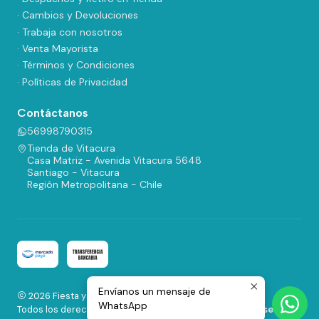
· Cambios y Devoluciones
· Trabaja con nosotros
· Venta Mayorista
· Términos y Condiciones
· Políticas de Privacidad
Contáctanos
56998790315
Tienda de Vitacura
Casa Matriz - Avenida Vitacura 5648
Santiago - Vitacura
Región Metropolitana - Chile
Envíanos un mensaje de
2026 Fiesta y Regalos.
WhatsApp
Todos los derechos reservados.
Desarrollado por Jumpseller
.