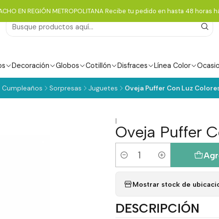
ACHO EN REGIÓN METROPOLITANA Recibe tu pedido en hasta 48 horas há
os
Decoración
Globos
Cotillón
Disfraces
Línea Color
Ocasi
Cumpleaños
Sorpresas
Juguetes
Oveja Puffer Con Luz Colores
|
Oveja Puffer C
Agr
Cantidad
Mostrar stock de ubicaci
DESCRIPCIÓN