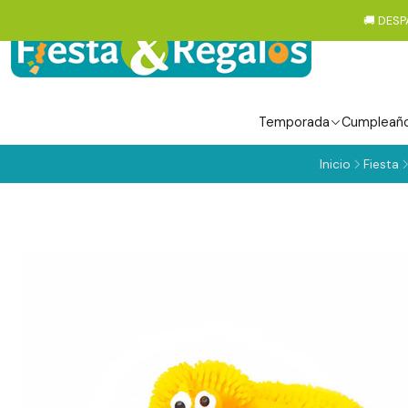
🚚 DESP
Temporada
Cumpleañ
Inicio
Fiesta