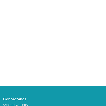
Contáctanos
56998790315