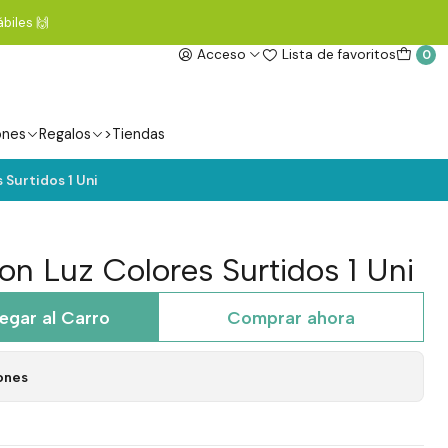
biles 🙌
Acceso
Lista de favoritos
0
ones
Regalos
>Tiendas
 Surtidos 1 Uni
on Luz Colores Surtidos 1 Uni
egar al Carro
Comprar ahora
ones