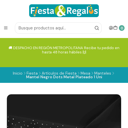
0
🚚 DESPACHO EN REGIÓN METROPOLITANA Recibe tu pedido en
hasta 48 horas hábiles 🙌
Inicio
Fiesta
Artículos de Fiesta
Mesa
Manteles
Mantel Negro Dots Metal Plateado 1 Uni