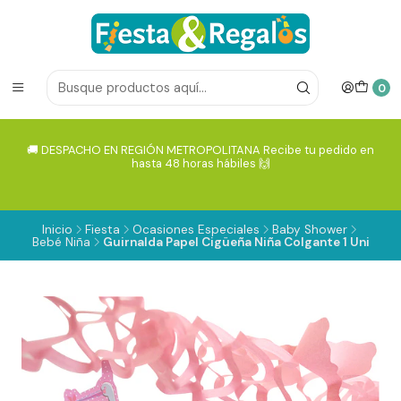
0
🚚 DESPACHO EN REGIÓN METROPOLITANA Recibe tu pedido en
hasta 48 horas hábiles 🙌
Inicio
Fiesta
Ocasiones Especiales
Baby Shower
Bebé Niña
Guirnalda Papel Cigüeña Niña Colgante 1 Uni