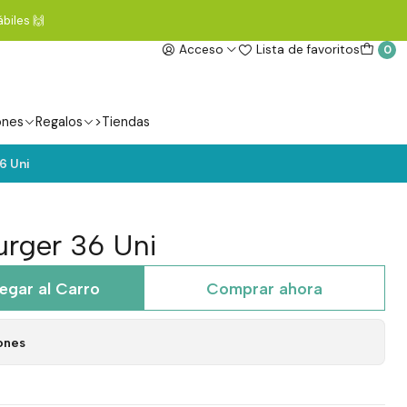
biles 🙌
Acceso
Lista de favoritos
0
ones
Regalos
>Tiendas
6 Uni
urger 36 Uni
egar al Carro
Comprar ahora
ones