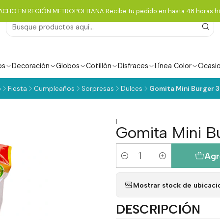
ACHO EN REGIÓN METROPOLITANA Recibe tu pedido en hasta 48 horas há
os
Decoración
Globos
Cotillón
Disfraces
Línea Color
Ocasi
o
Fiesta
Cumpleaños
Sorpresas
Dulces
Gomita Mini Burger 3
|
Gomita Mini B
Agr
Cantidad
Mostrar stock de ubicaci
DESCRIPCIÓN