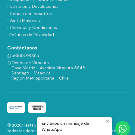
· Cambios y Devoluciones
· Trabaja con nosotros
· Venta Mayorista
· Términos y Condiciones
· Políticas de Privacidad
Contáctanos
56998790315
Tienda de Vitacura
Casa Matriz - Avenida Vitacura 5648
Santiago - Vitacura
Región Metropolitana - Chile
Envíanos un mensaje de
2026 Fiesta y Regalos.
WhatsApp
Todos los derechos reservados.
Desarrollado por Jumpseller
.