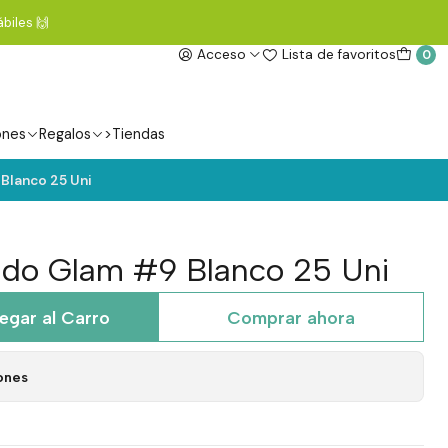
biles 🙌
Acceso
Lista de favoritos
0
ones
Regalos
>Tiendas
Blanco 25 Uni
ado Glam #9 Blanco 25 Uni
egar al Carro
Comprar ahora
ones