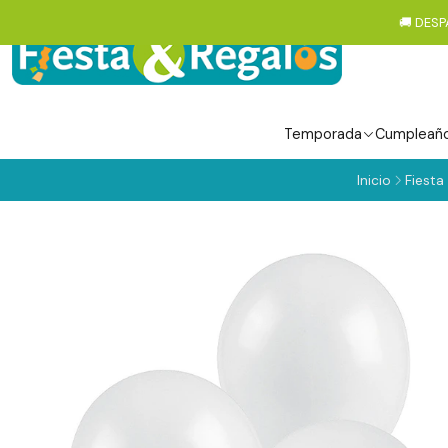
🚚 DESP
Temporada
Cumpleañ
Inicio
Fiesta