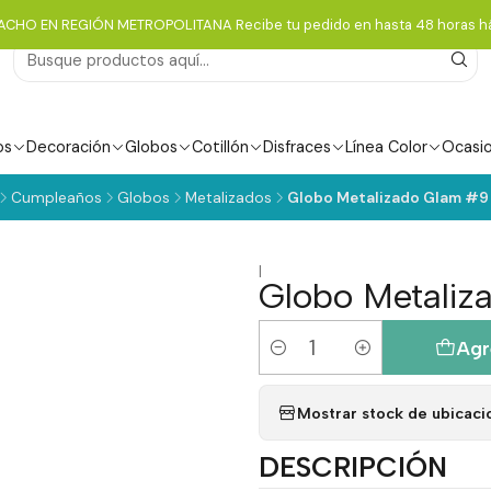
ACHO EN REGIÓN METROPOLITANA Recibe tu pedido en hasta 48 horas há
os
Decoración
Globos
Cotillón
Disfraces
Línea Color
Ocasi
Cumpleaños
Globos
Metalizados
Globo Metalizado Glam #9 
|
Globo Metaliz
Agr
Cantidad
Mostrar stock de ubicaci
DESCRIPCIÓN