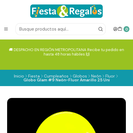
0
🚚 DESPACHO EN REGIÓN METROPOLITANA Recibe tu pedido en
hasta 48 horas hábiles 🙌
Inicio
Fiesta
Cumpleaños
Globos
Neón
Fluor
Globo Glam #9 Neón-Fluor Amarillo 25 Uni