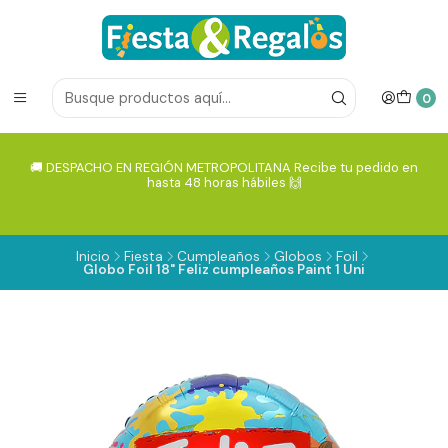
0
🚚 DESPACHO EN REGIÓN METROPOLITANA Recibe tu pedido en
hasta 48 horas hábiles 🙌
Inicio
Fiesta
Cumpleaños
Globos
Foil
Globo Foil 18" Feliz cumpleaños Paint 1 Uni