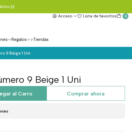
biles 🙌
Acceso
Lista de favoritos
0
ones
Regalos
>Tiendas
o 9 Beige 1 Uni
mero 9 Beige 1 Uni
egar al Carro
Comprar ahora
ones