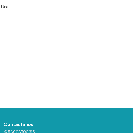
 Uni
Contáctanos
56998790315