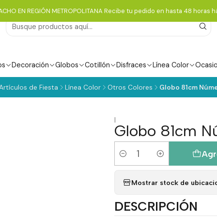
ACHO EN REGIÓN METROPOLITANA Recibe tu pedido en hasta 48 horas há
os
Decoración
Globos
Cotillón
Disfraces
Línea Color
Ocasi
Artículos de Fiesta
Línea Color
Otros Colores
Globo 81cm Númer
|
Globo 81cm Nú
Agr
Cantidad
Mostrar stock de ubicaci
DESCRIPCIÓN