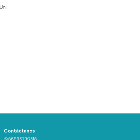
Uni
Contáctanos
56998790315