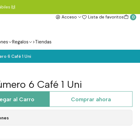
biles 🙌
Acceso
Lista de favoritos
0
ones
Regalos
>Tiendas
o 6 Café 1 Uni
mero 6 Café 1 Uni
egar al Carro
Comprar ahora
ones