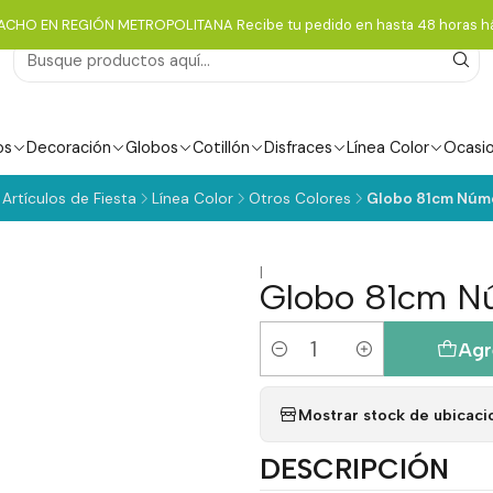
ACHO EN REGIÓN METROPOLITANA Recibe tu pedido en hasta 48 horas há
os
Decoración
Globos
Cotillón
Disfraces
Línea Color
Ocasi
Artículos de Fiesta
Línea Color
Otros Colores
Globo 81cm Númer
|
Globo 81cm Nú
Agr
Cantidad
Mostrar stock de ubicaci
DESCRIPCIÓN