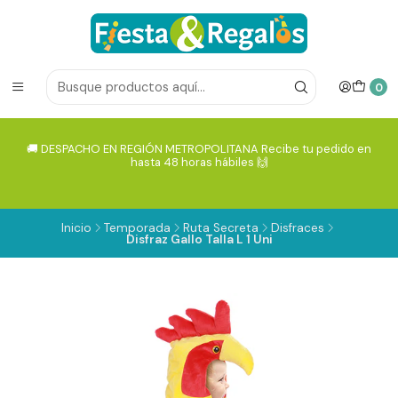
0
🚚 DESPACHO EN REGIÓN METROPOLITANA Recibe tu pedido en
hasta 48 horas hábiles 🙌
Inicio
Temporada
Ruta Secreta
Disfraces
Disfraz Gallo Talla L 1 Uni