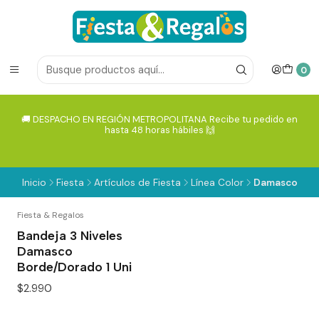
0
🚚 DESPACHO EN REGIÓN METROPOLITANA Recibe tu pedido en
hasta 48 horas hábiles 🙌
Inicio
Fiesta
Artículos de Fiesta
Línea Color
Damasco
Fiesta & Regalos
Bandeja 3 Niveles
Damasco
Borde/Dorado 1 Uni
$2.990