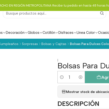
ACHO EN REGIÓN METROPOLITANA Recibe tu pedido en hasta 48 horas há
os
Decoración
Globos
Cotillón
Disfraces
Línea Color
Ocasi
Cumpleaños
Sorpresas
Bolsas y Cajitas
Bolsas Para Dulces Colo
|
Bolsas Para Du
Agr
Cantidad
Mostrar stock de ubicaci
DESCRIPCIÓN