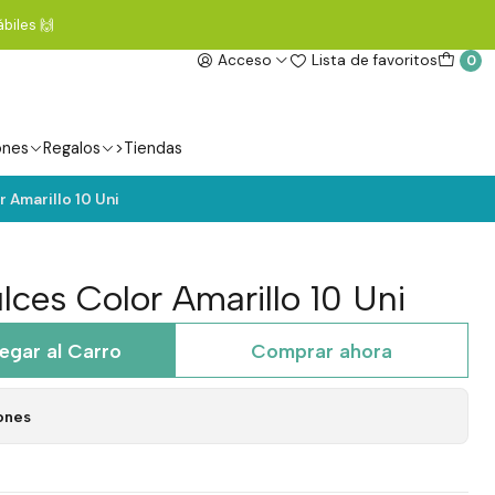
biles 🙌
Acceso
Lista de favoritos
0
ones
Regalos
>Tiendas
r Amarillo 10 Uni
lces Color Amarillo 10 Uni
egar al Carro
Comprar ahora
ones