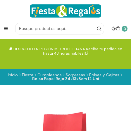
0
🚚 DESPACHO EN REGIÓN METROPOLITANA Recibe tu pedido en
hasta 48 horas hábiles 🙌
Inicio
Fiesta
Cumpleaños
Sorpresas
Bolsas y Cajitas
Bolsa Papel Roja 24x13x8cm 12 Uni