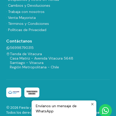
· Cambios y Devoluciones
· Trabaja con nosotros
· Venta Mayorista
· Términos y Condiciones
· Políticas de Privacidad
Contáctanos
56998790315
Tienda de Vitacura
Casa Matriz - Avenida Vitacura 5648
Santiago - Vitacura
Región Metropolitana - Chile
Envíanos un mensaje de
2026 Fiesta y Regalos.
WhatsApp
Todos los derechos reservados.
Desarrollado por Jumpseller
.