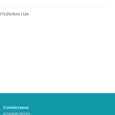
27x21x11cm 1 Uni
Contáctanos
56998790315