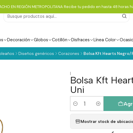
ACHO EN REGIÓN METROPOLITANA Recibe tu pedido en hasta 48 horas há
os
Decoración
Globos
Cotillón
Disfraces
Línea Color
Ocasi
leaños
Diseños genéricos
Corazones
Bolsa Kft Hearts Negro/R
|
Bolsa Kft Hear
Uni
Agr
Cantidad
Mostrar stock de ubicaci