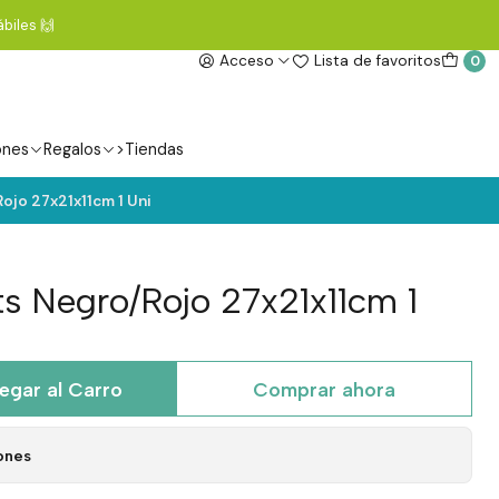
biles 🙌
Acceso
Lista de favoritos
0
ones
Regalos
>Tiendas
ojo 27x21x11cm 1 Uni
ts Negro/Rojo 27x21x11cm 1
egar al Carro
Comprar ahora
ones