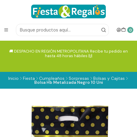
0
🚚 DESPACHO EN REGIÓN METROPOLITANA Recibe tu pedido en
hasta 48 horas hábiles 🙌
Inicio
Fiesta
Cumpleaños
Sorpresas
Bolsas y Cajitas
Bolsa Hb Metalizada Negro 10 Uni