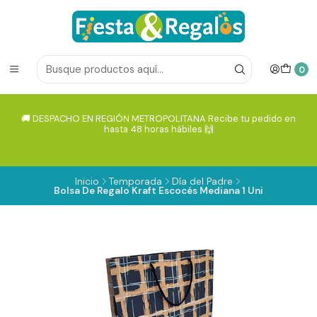
0
🚚 DESPACHO EN REGIÓN METROPOLITANA Recibe tu pedido en
hasta 48 horas hábiles 🙌
Inicio
Temporada
Día del Padre
Bolsa De Regalo Kraft Escocés Mediana 1 Uni