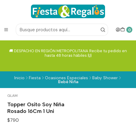
0
🚚 DESPACHO EN REGIÓN METROPOLITANA Recibe tu pedido en
hasta 48 horas hábiles 🙌
Inicio
Fiesta
Ocasiones Especiales
Baby Shower
Bebé Niña
GLAM
Topper Osito Soy Niña
Rosado 16Cm 1 Uni
$790