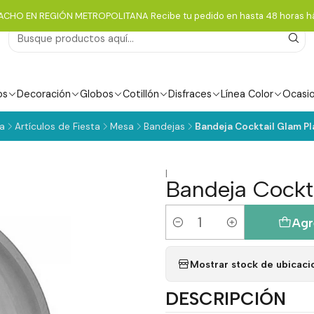
ACHO EN REGIÓN METROPOLITANA Recibe tu pedido en hasta 48 horas há
os
Decoración
Globos
Cotillón
Disfraces
Línea Color
Ocasi
a
Artículos de Fiesta
Mesa
Bandejas
Bandeja Cocktail Glam Pl
|
Bandeja Cockt
Agr
Cantidad
Mostrar stock de ubicaci
DESCRIPCIÓN