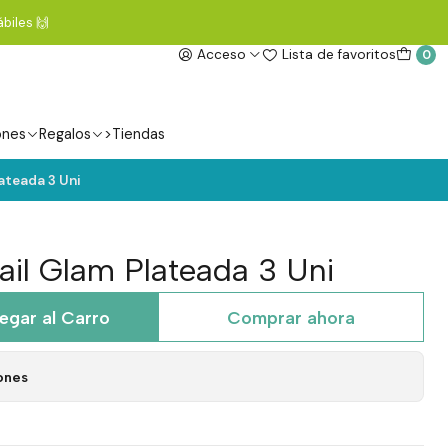
biles 🙌
Acceso
Lista de favoritos
0
ones
Regalos
>Tiendas
ateada 3 Uni
ail Glam Plateada 3 Uni
egar al Carro
Comprar ahora
ones