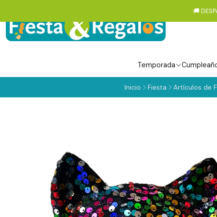
🚚 DESP
Temporada
Cumpleañ
Inicio
Fiesta
Artículos de F