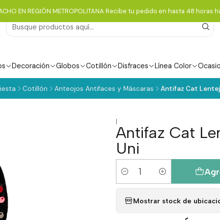
ACHO EN REGIÓN METROPOLITANA Recibe tu pedido en hasta 48 horas há
os
Decoración
Globos
Cotillón
Disfraces
Línea Color
Ocasi
iesta
Cotillón
Anteojos Antifaces y Máscaras
Antifaz Cat Lente
|
Antifaz Cat Le
Uni
Agr
Cantidad
Mostrar stock de ubicaci