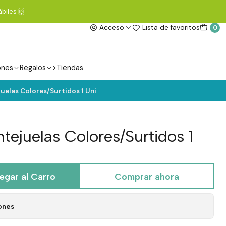
biles 🙌
Acceso
Lista de favoritos
0
ones
Regalos
>Tiendas
juelas Colores/Surtidos 1 Uni
ntejuelas Colores/Surtidos 1
egar al Carro
Comprar ahora
ones