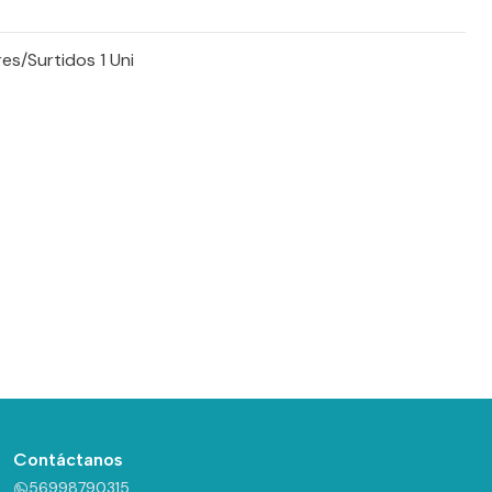
es/Surtidos 1 Uni
Contáctanos
56998790315